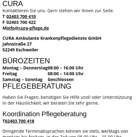
CURA
Kontaktieren Sie uns. Gern stehen wir Ihnen zur Seite.
T
02403 700 410
F
02403 700 422
M
info@cura-pflege.de
CURA Ambulante Krankenpflegedienste GmbH
Jahnstraße 27
52249 Eschweiler
BÜROZEITEN
Montag – Donnerstag
08:00 – 16:00 Uhr
Freitag
08:00 – 14:00 Uhr
Samstag – Sonntag
Geschlossen
PFLEGEBERATUNG
Haben Sie Fragen, benötigen Sie Hilfe und/ oder Unterstützung
in der Häuslichkeit, wir beraten Sie sehr gerne.
Koordination Pflegeberatung
T
02403 700 418
Dringende Terminabsprachen können sie stets, werktags von
montags bis freitags, in der Zeit von 08.00 Uhr – 15.00 Uhr